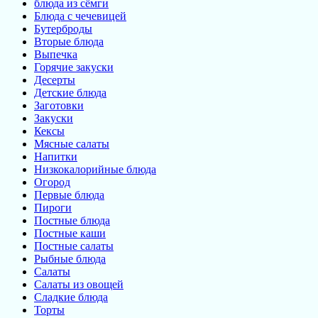
блюда из сёмги
Блюда с чечевицей
Бутерброды
Вторые блюда
Выпечка
Горячие закуски
Десерты
Детские блюда
Заготовки
Закуски
Кексы
Мясные салаты
Напитки
Низкокалорийные блюда
Огород
Первые блюда
Пироги
Постные блюда
Постные каши
Постные салаты
Рыбные блюда
Салаты
Салаты из овощей
Сладкие блюда
Торты