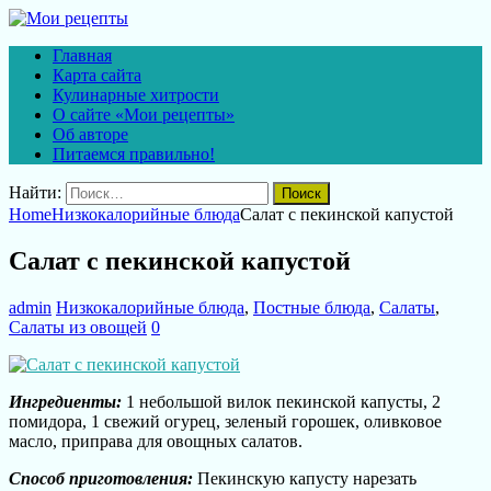
Главная
Карта сайта
Кулинарные хитрости
О сайте «Мои рецепты»
Об авторе
Питаемся правильно!
Найти:
Home
Низкокалорийные блюда
Салат с пекинской капустой
Салат с пекинской капустой
admin
Низкокалорийные блюда
,
Постные блюда
,
Салаты
,
Салаты из овощей
0
Ингредиенты:
1 небольшой вилок пекинской капусты, 2
помидора, 1 свежий огурец, зеленый горошек, оливковое
масло, приправа для овощных салатов.
Способ приготовления:
Пекинскую капусту нарезать