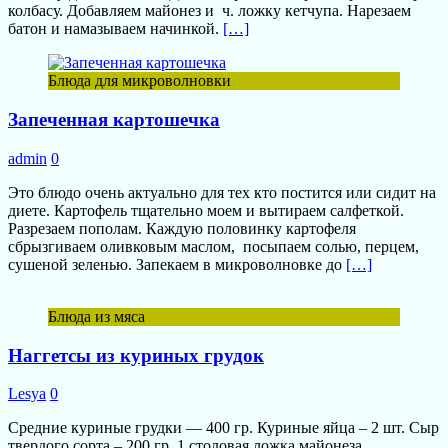
колбасу. Добавляем майонез и ч. ложку кетчупа. Нарезаем
батон и намазываем начинкой.
[…]
Блюда для микроволновки
Запеченная картошечка
admin
0
Это блюдо очень актуально для тех кто постится или сидит на
диете. Картофель тщательно моем и вытираем салфеткой.
Разрезаем пополам. Каждую половинку картофеля
сбрызгиваем оливковым маслом, посыпаем солью, перцем,
сушеной зеленью. Запекаем в микроволновке до
[…]
Блюда из мяса
Наггетсы из куриных грудок
Lesya
0
Средние куриные грудки — 400 гр. Куриные яйца – 2 шт. Сыр
твердого сорта – 200 гр. 1 столовая ложка майонеза