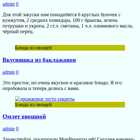
admin
0
Для этой закуски нам понадобятся 6 круглых булочек с
кунжутом, 2 средних помидора, 100 г брынзы, зелень
петрушки и укропа, 2 ст.л. сметаны, 1 ч.л. оливкового масла,
чёрный перец.
Блюда из овощей
Вкусняшка из баклажанов
admin
0
Это простое, но очень вкусное и красивое блюдо. Я его
опробовала и теперь делюсь с вами.
Блюда из овощей
Омлет овощной
admin
0
Здравствуйте, посетители МоиРецепты.рф! Сегодня наконец-