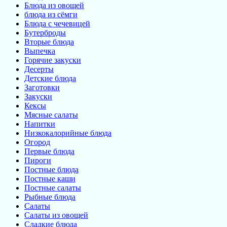
Блюда из овощей
блюда из сёмги
Блюда с чечевицей
Бутерброды
Вторые блюда
Выпечка
Горячие закуски
Десерты
Детские блюда
Заготовки
Закуски
Кексы
Мясные салаты
Напитки
Низкокалорийные блюда
Огород
Первые блюда
Пироги
Постные блюда
Постные каши
Постные салаты
Рыбные блюда
Салаты
Салаты из овощей
Сладкие блюда