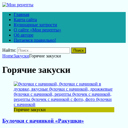
Главная
Карта сайта
Кулинарные хитрости
О сайте «Мои рецепты»
Об авторе
Питаемся правильно!
Найти:
Home
Закуски
Горячие закуски
Горячие закуски
Горячие закуски
Булочки с начинкой «Ракушки»