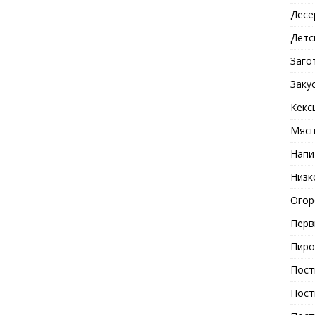
Десе
Детс
Заго
Заку
Кекс
Мясн
Напи
Низк
Огор
Перв
Пиро
Пост
Пост