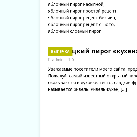
Немецкий пирог «кухен
ВЫПЕЧКА
admin
0
Уважаемые посетители моего сайта, пред
Пожалуй, самый известный открытый пирог
оказываются в духовке: тесто, сладкие ф
называется ривель. Ривель-кухен,
[…]