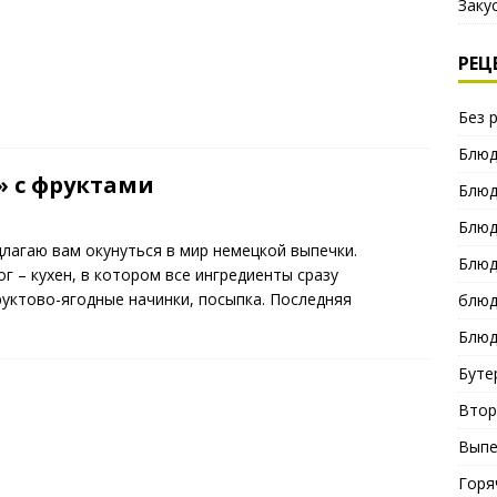
Заку
РЕЦ
Без 
Блюд
» с фруктами
Блюд
Блюд
лагаю вам окунуться в мир немецкой выпечки.
Блюд
 – кухен, в котором все ингредиенты сразу
руктово-ягодные начинки, посыпка. Последняя
блюд
Блюд
Буте
Втор
Выпе
Горя