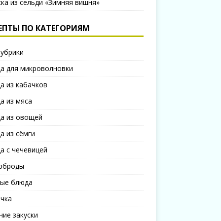
ска из сельди «Зимняя вишня»
ЕПТЫ ПО КАТЕГОРИЯМ
рубрики
а для микроволновки
а из кабачков
а из мяса
а из овощей
а из сёмги
а с чечевицей
рброды
ые блюда
чка
чие закуски