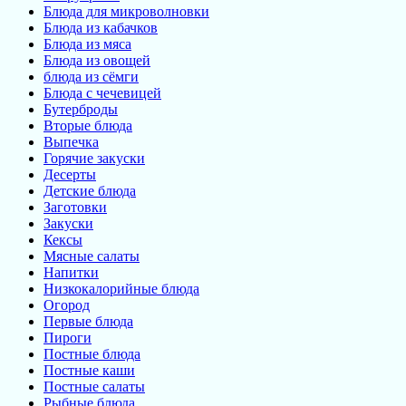
Блюда для микроволновки
Блюда из кабачков
Блюда из мяса
Блюда из овощей
блюда из сёмги
Блюда с чечевицей
Бутерброды
Вторые блюда
Выпечка
Горячие закуски
Десерты
Детские блюда
Заготовки
Закуски
Кексы
Мясные салаты
Напитки
Низкокалорийные блюда
Огород
Первые блюда
Пироги
Постные блюда
Постные каши
Постные салаты
Рыбные блюда