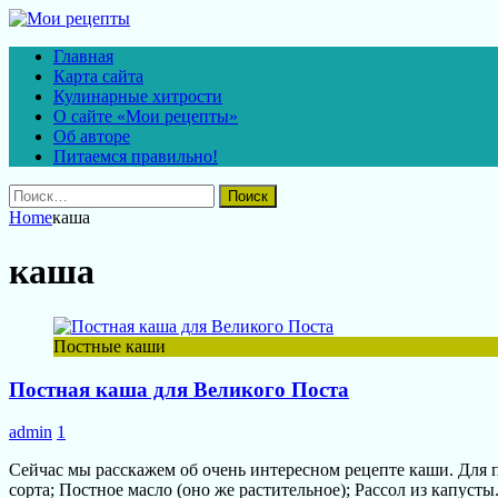
Главная
Карта сайта
Кулинарные хитрости
О сайте «Мои рецепты»
Об авторе
Питаемся правильно!
Найти:
Home
каша
каша
Постные каши
Постная каша для Великого Поста
admin
1
Сейчас мы расскажем об очень интересном рецепте каши. Дл
сорта; Постное масло (оно же растительное); Рассол из капус