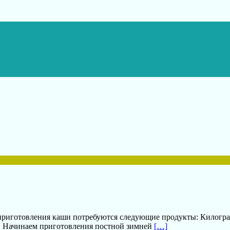
я приготовления каши потребуются следующие продукты: Килог
ты. Начинаем приготовления постной зимней
[…]