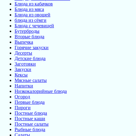
Блюда из кабачков
Блюда из мяса
Блюда из овощей
блюда из сёмги
Блюда с чечевицей
Бутерброды
Вторые блюда
Выпечка
Горячие закуски
Десерты
Детские блюда
Заготовки
Закуски
Кексы
Мясные салаты
Напитки
Низкокалорийные блюда
Огород
Первые блюда
Пироги
Постные блюда
Постные каши
Постные салаты
Рыбные блюда
Салаты