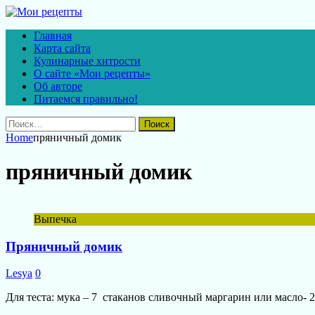
Главная
Карта сайта
Кулинарные хитрости
О сайте «Мои рецепты»
Об авторе
Питаемся правильно!
Найти:
Home
пряничный домик
пряничный домик
Выпечка
Пряничный домик
Lesya
0
Для теста: мука – 7 стаканов сливочный маргарин или масло- 2