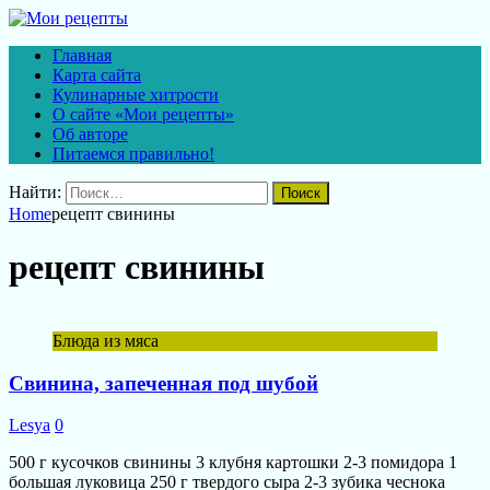
Главная
Карта сайта
Кулинарные хитрости
О сайте «Мои рецепты»
Об авторе
Питаемся правильно!
Найти:
Home
рецепт свинины
рецепт свинины
Блюда из мяса
Свинина, запеченная под шубой
Lesya
0
500 г кусочков свинины 3 клубня картошки 2-3 помидора 1
большая луковица 250 г твердого сыра 2-3 зубика чеснока