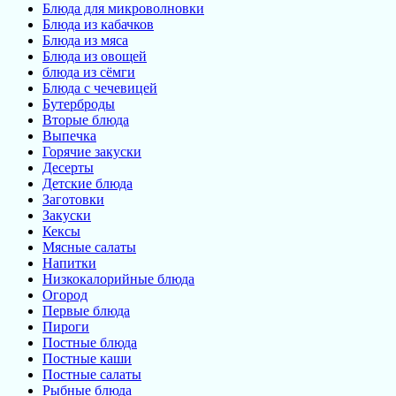
Блюда для микроволновки
Блюда из кабачков
Блюда из мяса
Блюда из овощей
блюда из сёмги
Блюда с чечевицей
Бутерброды
Вторые блюда
Выпечка
Горячие закуски
Десерты
Детские блюда
Заготовки
Закуски
Кексы
Мясные салаты
Напитки
Низкокалорийные блюда
Огород
Первые блюда
Пироги
Постные блюда
Постные каши
Постные салаты
Рыбные блюда