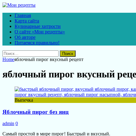
Главная
Карта сайта
Кулинарные хитрости
О сайте «Мои рецепты»
Об авторе
Питаемся правильно!
Найти:
Home
яблочный пирог вкусный рецепт
яблочный пирог вкусный рец
Выпечка
Яблочный пирог без яиц
admin
0
Самый простой в мире пирог! Быстрый и вкусный.