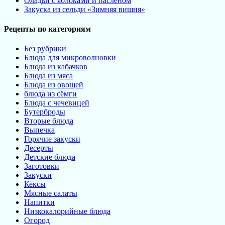
Оладьи с яблоками и пасленом
Закуска из сельди «Зимняя вишня»
Рецепты по категориям
Без рубрики
Блюда для микроволновки
Блюда из кабачков
Блюда из мяса
Блюда из овощей
блюда из сёмги
Блюда с чечевицей
Бутерброды
Вторые блюда
Выпечка
Горячие закуски
Десерты
Детские блюда
Заготовки
Закуски
Кексы
Мясные салаты
Напитки
Низкокалорийные блюда
Огород