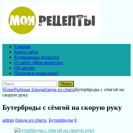
Главная
Карта сайта
Кулинарные хитрости
О сайте «Мои рецепты»
Об авторе
Питаемся правильно!
Найти:
Home
Рыбные блюда
блюда из сёмги
Бутерброды с сёмгой на
скорую руку
Бутерброды с сёмгой на скорую руку
admin
блюда из сёмги
,
Бутерброды
0