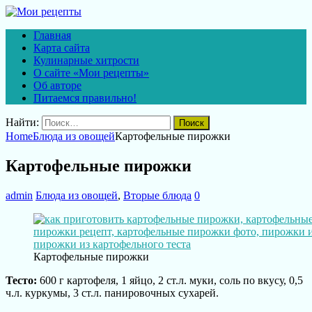
Главная
Карта сайта
Кулинарные хитрости
О сайте «Мои рецепты»
Об авторе
Питаемся правильно!
Найти:
Home
Блюда из овощей
Картофельные пирожки
Картофельные пирожки
admin
Блюда из овощей
,
Вторые блюда
0
Картофельные пирожки
Тесто:
600 г картофеля, 1 яйцо, 2 ст.л. муки, соль по вкусу, 0,5
ч.л. куркумы, 3 ст.л. панировочных сухарей.