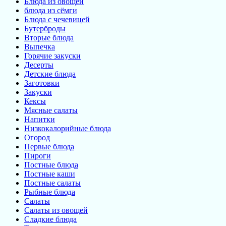
Блюда из овощей
блюда из сёмги
Блюда с чечевицей
Бутерброды
Вторые блюда
Выпечка
Горячие закуски
Десерты
Детские блюда
Заготовки
Закуски
Кексы
Мясные салаты
Напитки
Низкокалорийные блюда
Огород
Первые блюда
Пироги
Постные блюда
Постные каши
Постные салаты
Рыбные блюда
Салаты
Салаты из овощей
Сладкие блюда