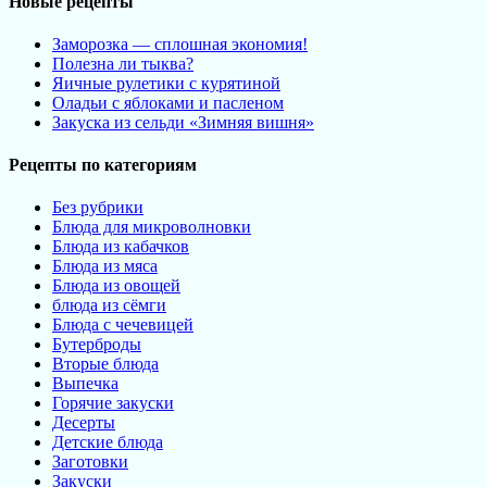
Новые рецепты
Заморозка — сплошная экономия!
Полезна ли тыква?
Яичные рулетики с курятиной
Оладьи с яблоками и пасленом
Закуска из сельди «Зимняя вишня»
Рецепты по категориям
Без рубрики
Блюда для микроволновки
Блюда из кабачков
Блюда из мяса
Блюда из овощей
блюда из сёмги
Блюда с чечевицей
Бутерброды
Вторые блюда
Выпечка
Горячие закуски
Десерты
Детские блюда
Заготовки
Закуски