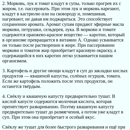
2. Морковь, лук и томат кладут в супы, только прогрев их с
жиром, т.е. пассеровать. При этом лук и морковь нарезают,
кладут в кастрюлю или на сковороду и, помешивая,
нагревают, не давая им поджариться. Это способствует
сохранению аромата. Аромат супам придают эфирные масла
моркови, петрушки, сельдерея, лука. В моркови и томате
содержится оранжево-красное вещество — каротин, который
в организме превращается в витамин А. Однако усваивается
он только после растворении в жире. При пассеровании
моркови и томатов жир приобретает красивую окраску, а
содержащийся в них каротин легко усваивается нашим
организмом.
3. Картофель и другие овощи кладут в суп до закладки кислых
продуктов — квашеной капусты, солёных огурцов, томата.
Если же картофель положить после этих продуктов, он
останется твёрдым.
4. Свёклу и квашеную капусту предварительно тушат. В
кислой капусте содержится молочная кислота, которая
препятствует развариванию. Поэтму квашеную капусту
предварительно тушат до размягчения, а потом уже кладут в
суп. При этом она приобретает и особый вкус.
Свёклу же тушат для более быстрого разваривания и ещё при