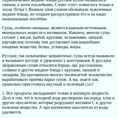
ушным, а затем похлебками. Слово «суп» появилось только в
эпоху Петра I. Вначале этим словом обозначали чужеземные
жидкие блюда, но позднее распространяли его и на наши
национальные похлёбки.
Супы, особенно овощные, являются важным источником
минеральных веществ и витаминов. Наконец, многие супы
готовят с мясом, рыбой, крупами, пельменями, лапшой,
картофелем; поэтому они доставляют нам важнейшие
пищевые вещества: белки, углеводы, жиры.
Русские, так называемые заправочные, супы всегда вызывали
и вызывают восторг и удивление у иностранцев. К русским
заправочным супам относятся борщи, щи, рассольники,
солянки и другие жидкие блюда с крупами, лапшой и
овощами. На протяжении многих тысячелетий человечество
вырабатывало приёмы варки супов. А вы, знаете как
правильно приготовить вкусный и полезный суп?
1. Все продукты закладывают только в кипящую жидкость.
Дело в том, что в холодной воде растворены кислород, хлор и
другие окислители, которые разрушают витамин С и другие
полезные вещества. А при кипячении окислители из воды
удаляются.